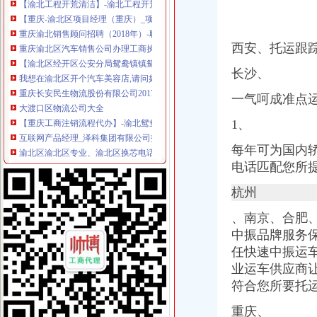
【重庆-渝北区项目经理（重庆）_项目经理（重庆）招聘_重庆交换空
重庆渝北销售顾问招聘（2018年）-职友集（让就业决策更聪明）
重庆渝北区汽车销售公司办理工商执照的流程_第1页_中国杂谈！_人文
西安、托运跟
【渝北区经开区公安分局鸳鸯镇镇鸳鸯北路16号鸳鸯租房渝北鸳鸯
我想在渝北区开个汽车美容店,请问如何办理相关执照和程序是怎样的
长沙、
重庆长安民生物流股份有限公司2017校园招聘_重庆校园招聘
大渡口区物流公司大全
一气呵成准点
【重庆工商注销流程代办】-渝北鸳鸯易登网
互联网产品经理_泽科集团有限公司招聘信息—中华英才网
1、
渝北区渝北区专业、渝北区换芯电话_重庆李文
每年可为国内
重庆渝北区开汽车怎么办|汽车芯片遥控-重庆艺诚_【具】
电话匹配您所
重庆建工高新建材有限公司楼宇工业化分公司PC构件运输项目招标公
发布商机列表_重庆创动【今日推荐网-分类信息】
杭州
重庆装修口碑哪家好？_其它装修|一起网装修
重庆云邮天下信息技术有限公司_【电话地址_招聘信息_注册信息_信用
、
南京、
合肥、
【重庆销售代表/区域销售代表/大客户销售代表_销售代表/区域销售代
中振品牌服务保
重庆装饰公司-土巴兔装修问答
任快速中振运车
年审车辆流程|渝北区年审车|驰铭汽车经纪
业运车供应商
【渝北区经开区公安分局鸳鸯镇镇鸳鸯北路16号租房渝北租房】
符合您所要托
重庆三峡集团股份有限公司
置业指南：盘点渝北鸳鸯区域楼盘|云居山|金开|渝北_新浪新闻
重庆、
位于重庆市渝北区的店购科技公司招聘|Indeed.com