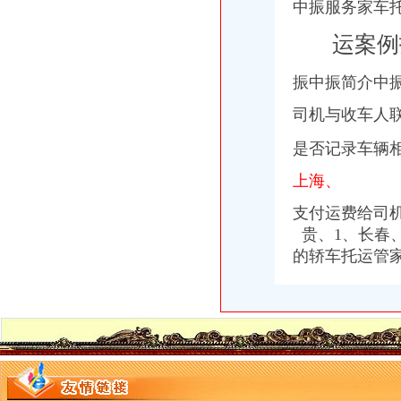
中振服务家车
重庆隆讯科技有限公司
【58同城】重庆渝北工商注册_公司注册代理_代办注册公司价格
运案例
位于重庆市渝北区的联发集团招聘|Indeed.com
重庆销售数据分析：营运专员（渝北金开大道）名企-重庆爱问分类
振中振简介中
区域销售经理（重庆分公司）_广东中山市三角万利有限公司
重庆园区频道
司机与收车人
田卫国-搜百科
请教渝北户籍的,无创DNA检测的流程,急,谢谢_听说是渝北区_宝
是否记录车辆
上海通建设（集团）有限公司_【电话地址_招聘信息_注册信息_信用
上海、
【重庆-渝北区运营经理（商业）_运营经理（商业）招聘_重庆棕榈泉
【重庆-渝北区行政人事兼前台_行政人事兼前台招聘_天津大海云科技
支付运费给司
在重庆渝北区开办洗车场要办哪些手续？_搜问问
贵、1、长春
【渝北工程开荒清洁】-渝北工程开荒清洁价格|批发-渝北工程开荒清洁
的轿车托运管
【重庆-渝北区项目经理（重庆）_项目经理（重庆）招聘_重庆交换空
重庆渝北销售顾问招聘（2018年）-职友集（让就业决策更聪明）
重庆渝北区汽车销售公司办理工商执照的流程_第1页_中国杂谈！_人文
【渝北区经开区公安分局鸳鸯镇镇鸳鸯北路16号鸳鸯租房渝北鸳鸯
我想在渝北区开个汽车美容店,请问如何办理相关执照和程序是怎样的
重庆长安民生物流股份有限公司2017校园招聘_重庆校园招聘
大渡口区物流公司大全
【重庆工商注销流程代办】-渝北鸳鸯易登网