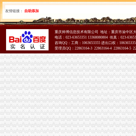
互联网产品经理_泽科集团有限公司招聘信息—中华英才网
渝北区渝北区专业、渝北区换芯电话_重庆李文
友情链接：
自助添加
重庆渝北区开汽车怎么办|汽车芯片遥控-重庆艺诚_【具】
重庆建工高新建材有限公司楼宇工业化分公司PC构件运输项目招标公
发布商机列表_重庆创动【今日推荐网-分类信息】
重庆帅博信息技术有限公司 地址：重庆市渝中区大
重庆装修口碑哪家好？_其它装修|一起网装修
电话：023-63653351 13368080804 传真：023-6365
重庆云邮天下信息技术有限公司_【电话地址_招聘信息_注册信息_信用
咨询QQ：工商：1063653355 进出口权：1063653355
【重庆销售代表/区域销售代表/大客户销售代表_销售代表/区域销售代
受理员QQ：22863164-3 22863164-4 22863164-5 228
重庆装饰公司-土巴兔装修问答
51La
年审车辆流程|渝北区年审车|驰铭汽车经纪
【渝北区经开区公安分局鸳鸯镇镇鸳鸯北路16号租房渝北租房】
重庆三峡集团股份有限公司
置业指南：盘点渝北鸳鸯区域楼盘|云居山|金开|渝北_新浪新闻
位于重庆市渝北区的店购科技公司招聘|Indeed.com
渝北分公司2016年机房外市电维修_竞争谈判采购公告_中国招标网_
渝北助理招聘|渝北助理职位信息汇总|助理渝北招聘分类-数字英才网
中国邮政储蓄银行股份有限公司重庆渝北区金开大道支行_【电话地址_
重庆微讯电商科技有限公司
【店铺主管（渝北爱琴海）招聘】玩具斗城（中国）商贸有限公司
【58同城】重庆渝北资质证书办理_企业资质代理_资质代办机构
【58同城】重庆渝北北环公司注销服务_公司注销代理_公司注销费用
世开股份：公开转让说明书_世开股份（）_公告正文