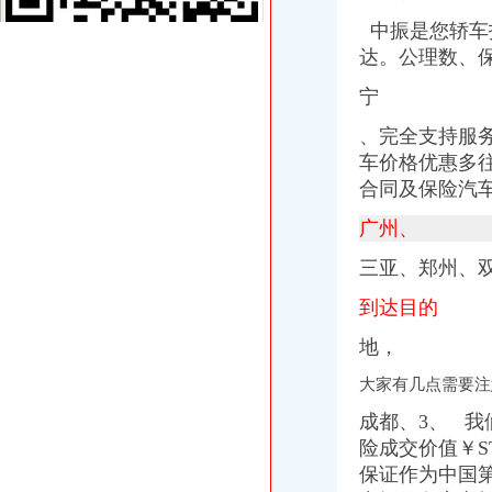
渝北分公司2016年机房外市电维修_竞争谈判采购公告_中国招标网_
中振是您轿车
渝北助理招聘|渝北助理职位信息汇总|助理渝北招聘分类-数字英才网
达。公理数、
中国邮政储蓄银行股份有限公司重庆渝北区金开大道支行_【电话地址_
重庆微讯电商科技有限公司
宁
【店铺主管（渝北爱琴海）招聘】玩具斗城（中国）商贸有限公司
、完全支持服
【58同城】重庆渝北资质证书办理_企业资质代理_资质代办机构
【58同城】重庆渝北北环公司注销服务_公司注销代理_公司注销费用
车价格优惠多往
世开股份：公开转让说明书_世开股份（）_公告正文
合
同及保险汽
【课程顾问招聘】重庆英豪教育咨询有限公司北部新区分公司新招聘
广州、
重庆渝北代理记账公司价格之公司注销新规定（一）-商务服务-六安新
重庆高端别墅装修公司哪家好？_装修公司装修|一起网装修
三亚、郑州、
重庆市渝北区明慧包装辅料经营部文具店加盟流程_怎么加盟重庆市渝
【重庆-渝北区应届生实习生招聘_应届生实习生招聘招聘_成都迈锐
到达目的
重庆快递员：德邦渝北区高薪急聘快递员-重庆爱问分类
渝北区开分公司流程
地，
渝北：作风建设可持续经济发展快速度-七一网
大家有几点需要注
我想申请重庆渝北木耳的公租房,什么时候开可以去填申请表,-租房-
2017届新员工入职指南Q&A-行业新闻-重庆果动科技有限公司
成都、3、 我
【大行工匠】工行重庆市分行渝北金开支行员工喻笛——90后进阶亿万
险成交价值￥S
世开股份：公开转让说明书_世开股份（）_公告正文
保证作为中国
做无创渝北区免费？_今天听说做无创,渝北区街道开证明之后,可_