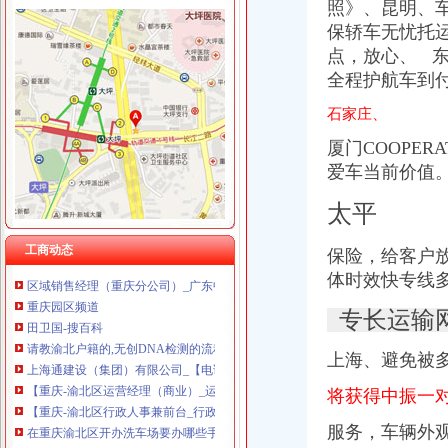
重庆慧风涂装材料有限公司 渝高10万 （工商注册）
照》、
昆明、
重庆市明诚塑料制品有限责任公司 渝高100万 （进出口权）
保轿车无忧托
渝北区开分公司流程
重庆尊盟财务管理有限公司 渝北10万 （工商注册）
点，放心、 
渝北：作风建设可持续经济发展快速度-七一网
重庆科发表面处理有限责任公司 渝北800万 （进出口权）
我想申请重庆渝北木耳的公租房,什么时候开可以去填申请表,-租房-
全程护航车到
重庆凯誉网络通信技术工程有限公司渝中分公司 （工商注册）
2017届新员工入职指南Q&A-行业新闻-重庆果动科技有限公司
重庆佳技维科技发展有限公司 渝南100万 （进出口权）
石家庄、
【大行工匠】工行重庆市分行渝北金开支行员工喻笛——90后进阶亿万
重庆福安药业集团凯斯特医药有限公司 渝新100万 （进出口权）
世开股份：公开转让说明书_世开股份（）_公告正文
厦门COOPER
重庆百谷农业开发有限公司 渝中650万 （注册）
做无创渝北区免费？_今天听说做无创,渝北区街道开证明之后,可_
爱车当前价值
重庆隆讯科技有限公司
【58同城】重庆渝北工商注册_公司注册代理_代办注册公司价格
太平
位于重庆市渝北区的联发集团招聘|Indeed.com
重庆销售数据分析：营运专员（渝北金开大道）名企-重庆爱问分类
工商动态
保险，给客户放
区域销售经理（重庆分公司）_广东中山市三角万利有限公司
体时效快专线
重庆园区频道
田卫国-搜百科
专长运输
请教渝北户籍的,无创DNA检测的流程,急,谢谢_听说是渝北区_宝
上海通建设（集团）有限公司_【电话地址_招聘信息_注册信息_信用
上海、避免被
【重庆-渝北区运营经理（商业）_运营经理（商业）招聘_重庆棕榈泉
【重庆-渝北区行政人事兼前台_行政人事兼前台招聘_天津大海云科技
将获得中振一
在重庆渝北区开办洗车场要办哪些手续？_搜问问
服务，车辆外
【渝北工程开荒清洁】-渝北工程开荒清洁价格|批发-渝北工程开荒清洁