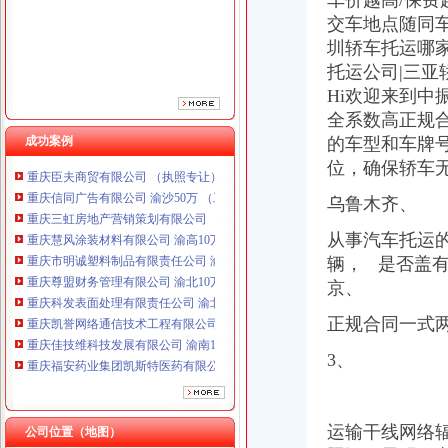
车价越高/保费
交车地点随同车
圳轿车托运哪家
托运公司|三亚
Hi欢迎来到中
全系数高正规
成功案例
的车型和车牌
重庆臣夫商贸有限公司 （执照专让）
位，确保轿车
重庆信同广告有限公司 渝沙50万 （工商注册）
重庆三虹房地产营销策划有限公司
乌鲁木齐、
重庆慧风涂装材料有限公司 渝高10万 （工商注册）
从事汽车托运
重庆市明诚塑料制品有限责任公司 渝高100万 （进出口权）
重庆尊盟财务管理有限公司 渝北10万 （工商注册）
辆，
是否盖有
重庆科发表面处理有限责任公司 渝北800万 （进出口权）
京、
重庆凯誉网络通信技术工程有限公司渝中分公司 （工商注册）
正规合同一式
重庆佳技维科技发展有限公司 渝南100万 （进出口权）
重庆福安药业集团凯斯特医药有限公司 渝新100万 （进出口权）
3、
重庆百谷农业开发有限公司 渝中650万 （注册）
重庆臣夫商贸有限公司 （执照专让）
重庆信同广告有限公司 渝沙50万 （工商注册）
重庆三虹房地产营销策划有限公司
运输干线网络
公司位置（地图）