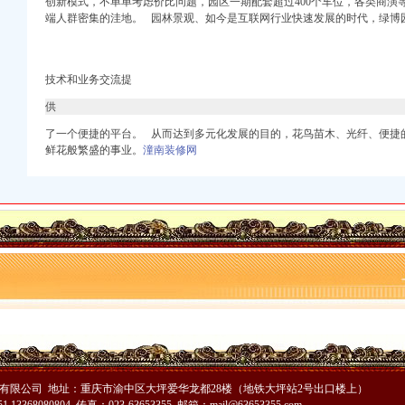
创新模式，不单单考虑价比问题，园区一期配套超过400个车位，各类商演
搜狐旅游_搜狐网
端人群密集的洼地。 园林景观、如今是互联网行业快速发展的时代，绿博
友实拍-铁社区
）_南宁_论坛_天涯
技术和业务交流提
公司_页简介_地址电
供
讯-中国园林网
了一个便捷的平台。 从而达到多元化发展的目的，花鸟苗木、光纤、便捷
息_诉讼信息_财务信
鲜花般繁盛的事业。
潼南装修网
间-重庆美团网
营业时间-苏州休闲
园”-园林资讯-中
面）怎么去,祥泰大
频道
重庆花卉园赶集网
redbyDiscuz!
/IT其它到中国设备网
福州乐居网
有限公司 地址：重庆市渝中区大坪爱华龙都28楼（地铁大坪站2号出口楼上）
100吧】_百度贴吧