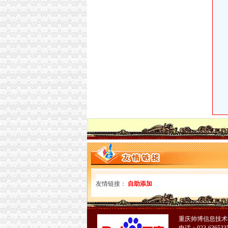
花卉园里已花开成海,小伙伴们,你们约了吗？_
[原创]周未去拍的重庆花卉园,郁金香快开了-网
花卉园_九零后业_指纹
经开区吴圩镇台湾花卉产业园次开门迎客（转载
重庆市金纽带房地产经纪顾问有限公司花卉园分
花卉园的郁金香又开了_生态_POCO摄影
太岛花卉园20万株花卉竞相开放（图）-园林资
重庆心连心州通信有限公司花卉园店_【信用信
花卉园的郁金香又开了_生态_POCO摄影
陌上花开鲜花店（花卉园店）_电话地址_营业时
木渎开东花卉园艺生态采摘园地址,电话,团购,
重庆花卉园里的郁金香正开_网易旅游
江苏：无锡市太湖花卉园开启“指尖上的花卉博览
冬天还未走远花卉园的花已开好了-上游新闻
重庆花卉园里的郁金香正开_网易旅游
龙溪镇花卉园西路29号（快捷速递重庆分公司对
周末到磁器口、花卉园赏花有专线-新华网重庆
友情链接：
自助添加
【重庆花卉园开荒保洁公司_专业开荒保洁】-
云台水生花卉园的荷花开-港城纵横-在海一方社区-Powe
重庆渝北龙溪镇花卉园保险柜开修-IT/通讯产品
鼓岭“古梅园”四季花卉园景区年底开放-数据-
重庆帅博信息技术
【图片】重庆花卉园--郁金香今年开的不错【d5