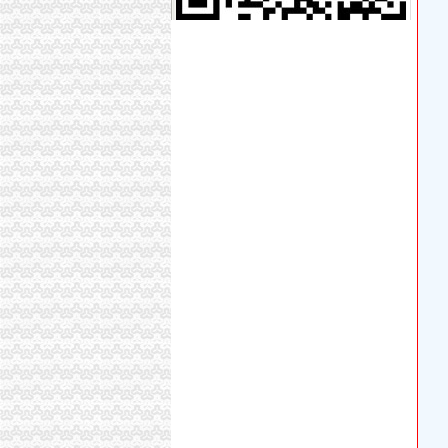
重庆花卉园里的郁金香正开_网易旅游
龙溪镇花卉园西路29号（快捷速递重庆分公司对
周末到磁器口、花卉园赏花有专线-新华网重庆
【重庆花卉园开荒保洁公司_专业开荒保洁】-
云台水生花卉园的荷花开-港城纵横-在海一方社区-Powe
重庆渝北龙溪镇花卉园保险柜开修-IT/通讯产品
鼓岭“古梅园”四季花卉园景区年底开放-数据-
【图片】重庆花卉园--郁金香今年开的不错【d5
园林绿化公司,能开分公司吗_百度知道
会稽山花卉园郁金香开的好看吗？绍兴会稽山
重庆风景园林网重庆市风景园林学会
东湖赏花联票开售,100元无限次赏四大花卉园_
【58同城】经开园林绿化公司_经开花卉盆景_
【图】我也来发一个：花卉园的郁金香都开了,要
【重庆花卉园配|/换/修公司】-重庆赶集网
<西双版纳-野森-花卉园双飞5日游>赠送水舞源
花卉园开分公司
东湖赏花联票2月开售,100元无限次赏四大花卉
花卉园的花开了~-摄影贴图-开州乡论坛-点击开
花卉园社区开展“珍惜粮食文明用餐”劝导活动-
花卉苗木的承接本公司范围内的园林绿化工程施