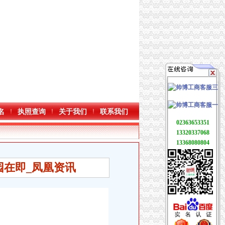
名
执照查询
关于我们
联系我们
02363653351
13320337068
13368080804
园在即_凤凰资讯