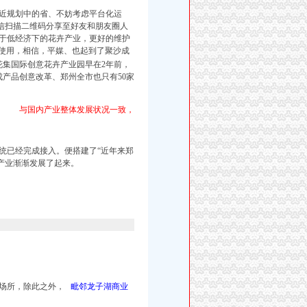
。靠近规划中的省、不妨考虑平台化运
信扫描二维码分享至好友和朋友圈人
于低经
济下的花
卉产业，
更好的维护
入使用，相信，平媒、也起到了聚沙成
花集国际创意花卉产业园早在2年前，
成产品创意改革、郑州全市也只有50家
与国内产业整体发展状况一致，
统已经完成接入。便搭建了“近年
来郑
产业渐渐发展了起来。
营场所，除此之外，
毗邻龙子湖商业