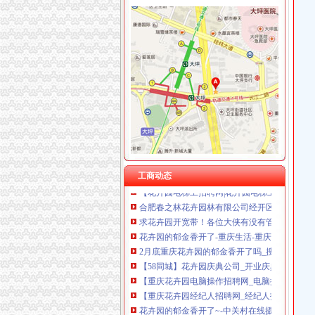
花卉园开分公司
东湖赏花联票2月开售,100元无限次赏四大花卉
花卉园的花开了~-摄影贴图-开州乡论坛-点击开
花卉园社区开展“珍惜粮食文明用餐”劝导活动-
花卉苗木的承接本公司范围内的园林绿化工程施
武汉花卉博览园明年1月开园：150多品种10万
无锡太湖花卉园有限责任公司
石家庄市花卉园内要新开一家茶馆,叫茶人会馆
【花卉园电梯工招聘网|花卉园电梯工招聘信息】
工商动态
合肥春之林花卉园林有限公司经开区分公司201
求花卉园开宽带！各位大侠有没有管这片区的？
花卉园的郁金香开了-重庆生活-重庆杂谈-重庆
2月底重庆花卉园的郁金香开了吗_搜问问
【58同城】花卉园庆典公司_开业庆典_活动策
【重庆花卉园电脑操作招聘网_电脑操作招聘信
【重庆花卉园经纪人招聘网_经纪人招聘信息】
花卉园的郁金香开了~-中关村在线摄影论坛
求助：花卉园现在的花开的如何？