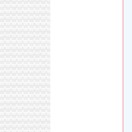
武汉花卉博览园明年1月开园：150多品种10万
无锡太湖花卉园有限责任公司
石家庄市花卉园内要新开一家茶馆,叫茶人会馆
【花卉园电梯工招聘网|花卉园电梯工招聘信息】
合肥春之林花卉园林有限公司经开区分公司201
求花卉园开宽带！各位大侠有没有管这片区的？
花卉园的郁金香开了-重庆生活-重庆杂谈-重庆
2月底重庆花卉园的郁金香开了吗_搜问问
【58同城】花卉园庆典公司_开业庆典_活动策
【重庆花卉园电脑操作招聘网_电脑操作招聘信
【重庆花卉园经纪人招聘网_经纪人招聘信息】
花卉园的郁金香开了~-中关村在线摄影论坛
求助：花卉园现在的花开的如何？
花卉园(10)——千树万树梨花开_寰驽斋主_新
南京金陵绿谷现代园艺有限公司花卉分公司
花卉园的郁金香要开了。。。_纪实_POCO摄影
花卉园的花好像开了吧？
2018尤其后一站花卉园司机竟然不停,直接开到
谁知道花卉园的郁金香开了没有啊？-重庆社区
花卉园之一八九一(我拍摄的开红花植物)_三川
重庆Java工程师：渝北区花卉园快开各种防盗