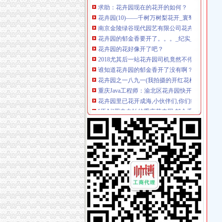
花卉园(10)——千树万树梨花开_寰驽斋主_新
南京金陵绿谷现代园艺有限公司花卉分公司
花卉园的郁金香要开了。。。_纪实_POCO摄影
花卉园的花好像开了吧？
2018尤其后一站花卉园司机竟然不停,直接开到
谁知道花卉园的郁金香开了没有啊？-重庆社区
花卉园之一八九一(我拍摄的开红花植物)_三川
重庆Java工程师：渝北区花卉园快开各种防盗
花卉园里已花开成海,小伙伴们,你们约了吗？_
[原创]周未去拍的重庆花卉园,郁金香快开了-网
花卉园_九零后业_指纹
经开区吴圩镇台湾花卉产业园次开门迎客（转载
重庆市金纽带房地产经纪顾问有限公司花卉园分
花卉园的郁金香又开了_生态_POCO摄影
太岛花卉园20万株花卉竞相开放（图）-园林资
重庆心连心州通信有限公司花卉园店_【信用信
花卉园的郁金香又开了_生态_POCO摄影
陌上花开鲜花店（花卉园店）_电话地址_营业时
木渎开东花卉园艺生态采摘园地址,电话,团购,
重庆花卉园里的郁金香正开_网易旅游
江苏：无锡市太湖花卉园开启“指尖上的花卉博览
冬天还未走远花卉园的花已开好了-上游新闻