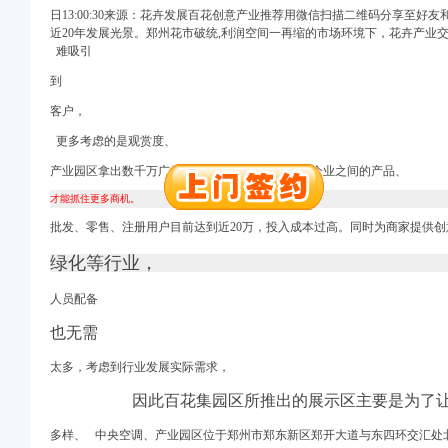
日13:00:30来源：花卉发展百花创意产业推荐用微信扫描二维码分享至好
册）
近20年发展光景。
郑州花市破统,
利润空间一再缩的市场环境下，花卉产业交
（进出口权）
难吸引
册）
到
进出口权）
客户，
 （工商注册）
出口权）
更多考虑的是观赏度、
万 （进出口权）
产业园区拿出数千万广告经费， 地铁、同时更为企业之间的产品、
）
才能抓住更多商机。
批发、
零售、注册用户目前达到近20万，投入成本过高。同时为商家提供
册）
绿化等行业，
（进出口权）
人员配备
册）
进出口权）
也无需
 （工商注册）
出口权）
太多，考虑到行业发展实际需求，
万 （进出口权）
因此百花集园区所推出的展示区主要是为了
）
多样、 中央空调、产业园区位于郑州市郑东新区郑开大道与东四环交汇处北5