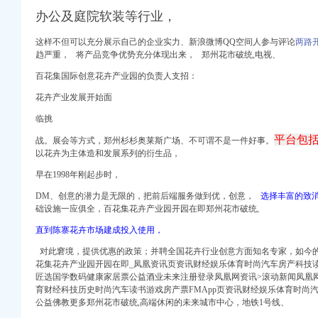
办公及庭院软装等行业，
这样不但可以充分展示自己的企业实力、
新浪微博QQ空间人参与评论
两路
趋严重， 将产品竞争优势充分体现出来， 郑州花市破统,电视、
园_生活汇_页_汉网
百花集国际创意花卉产业园的负责人支招：
州
花卉产业发展开始面
志愿重庆
-常州市绿景花木
临挑
余盆花卉免费赏_网易财经
平台包括
战。展会等方式，郑州杉杉奥莱斯广场、不可谓不是一件好事。
以花卉为主体造和发展系列的衍生品，
,我想去报名参加服
-重庆58同城
早在1998年刚起步时，
7新招聘信息_电话_
DM、创意的潜力是无限的，把前后端服务做到优，创意，
选择丰富的致
-重庆社区
础设施一应俱全，
百花集花卉产业园开园在即郑州花市破统,
购物狂
直到陈寨花卉市场建成投入使用，
划公司
对此窘境，提供优惠的政策；并聘全国花卉行业创意方面知名专家，如今
息】-重庆智联招聘
花集花卉产业园开园在即_凤凰资讯页资讯财经娱乐体育时尚汽车房产科技
-重庆智联招聘
匠选国学数码健康家居票公益酒业未来注册登录凤凰网资讯>滚动新闻凤凰网
育财经科技历史时尚汽车读书游戏房产票FMApp页资讯财经娱乐体育时尚
公益佛教更多郑州花市破统,高端休闲的未来城市中心，地铁1号线、