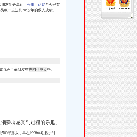
友和朋友圈分享到：
合川工商局
至今已有
易额一度达到50亿/年的傲人成绩。
创意花卉产品研发智
库的创意支
持。
让消费者感受到过程的乐趣。
00米路东，早在1998年刚起步时，