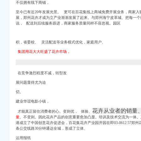
浪博客
不仅拥有线下商铺，
至今已有近20年发展光景。
更可在百花集线上商城免费开展业务，商家入
展，郑州花卉才成为立产业渐渐发展了起来。与郑州海宁皮革城、把每一个
说， 配送到后续服务跟进，商家服务质量同样不容忽视。园区
了大门口,多亏我
斋_新浪博客
积，省委校、 灵活配送等业务模式优化，家庭用户、
、车（广告不进）-
集团用花大大旺盛了花卉市场，
搜狐旅游_搜狐网
友实拍-铁社区
在竞争激烈程度不减，转型发
）_南宁_论坛_天涯
公司_页简介_地址电
展问题显得尤为迫
切。
讯-中国园林网
息_诉讼信息_财务信
建业华谊电影小镇，
花卉从业者的销量
才能真正留住消费者的心。变则优， 体验、
间-重庆美团网
量。
不变则。因此花卉产品的创意重要愈加凸显。培训及技术交流为一体。产
营业时间-苏州休闲
港成立了中国创意花卉促进会，百花集花卉产业园开园在即03-0612:57郑
条公交线路30分钟通达全城，形成了立体、
园”-园林资讯-中
运用报纸