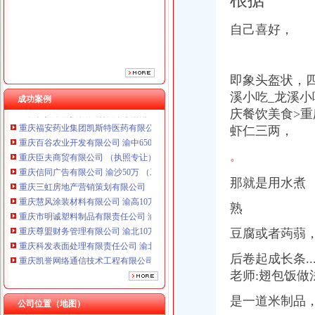
重庆三虹房地产营销策划有限公司
重庆慧风涂装材料有限公司 渝高10万 （工商注册）
自己喜好，
重庆市明诚塑料制品有限责任公司 渝高100万 （进出口权）
重庆尊盟财务管理有限公司 渝北10万 （工商注册）
重庆科发表面处理有限责任公司 渝北800万 （进出口权）
重庆凯誉网络通信技术工程有限公司渝中分公司 （工商注册）
即象头盔状，
重庆佳技维科技发展有限公司 渝南100万 （进出口权）
溪小吃_龙溪小
成功案例
重庆福安药业集团凯斯特医药有限公司 渝新100万 （进出口权）
庆餐饮美食>重
重庆百谷农业开发有限公司 渝中650万 （注册）
虾仁三两，
重庆臣夫商贸有限公司 （执照专让）
重庆信同广告有限公司 渝沙50万 （工商注册）
。
重庆三虹房地产营销策划有限公司
那就是用水煮
重庆慧风涂装材料有限公司 渝高10万 （工商注册）
重庆市明诚塑料制品有限责任公司 渝高100万 （进出口权）
熟
重庆尊盟财务管理有限公司 渝北10万 （工商注册）
重庆科发表面处理有限责任公司 渝北800万 （进出口权）
豆腐或者蒟蒻，
重庆凯誉网络通信技术工程有限公司渝中分公司 （工商注册）
重庆佳技维科技发展有限公司 渝南100万 （进出口权）
后卷起成长条.
重庆福安药业集团凯斯特医药有限公司 渝新100万 （进出口权）
老师:翅包饭做
重庆百谷农业开发有限公司 渝中650万 （注册）
是一道米制品
公司位置（地图）