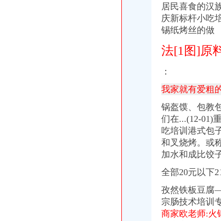
居民喜食的汉族.
柏塘厂家_柏塘厂家/公司/柏塘供应商-阿里巴巴公司页
龙溪股份子公司员工的郁闷！！_龙溪股份（sh）_股吧_新浪股
庆新标杆小吃培
昆明浩业物流有限公司经开分公司_页简介_地址电话-众网
锡纸烤丝的做
无标题
招商银行--龙溪股份（）关于出资设立全资子公司的公告
法[1图]原
济南龙溪装修公司_济南龙溪装修公司
园林装饰分公司宿松县龙溪山庄大门和商业街亮化材料采购招标公告
：
-重庆招聘-重庆美众会展服务有限公司2018招聘_搜狐教育_搜狐网
我家就有爱粗
【58同城】龙溪小吃_龙溪小吃_龙溪有名的小吃
中国电信股份有限公司玉环龙溪营业厅联系方式_信用报告_工商信息-
锅盔馍、
包教包
龙溪股份：关于子公司日常关联交易的公告_龙溪股份（）_公
们在...(12-
开联通网络技术服务有限公司重庆分公司
吃培训港式包子
重庆开胜酒店设备有限公司渝北分公司
【提前看】12日公告精选：龙溪股份减持兴业证券185万股_证券时报网
和叉烧烤。
或
【58同城】广州荔湾龙溪快递公司电话_快递价格_快专递
加水和成比饺
【重庆美众会展服务有限公司招聘_新招聘信息】-前程无忧官方招聘
全部20元以下21-
【深圳市恒朋科技开发有限公司招聘_新招聘信息】-前程无忧官方招
【龙溪学车】-龙溪学车价格|批发-龙溪学车公司-页88网
孜然铁板豆腐——
福建闽东电力股份有限公司周宁发电分公司龙溪一级水电站技改工程计
宗肠技术培训专
龙溪股份：2015年度责任报告（2016-04-21）_龙溪股份（
商家欧老师:火
重庆远界科技有限公司联系方式_信用报告_工商信息-启信宝