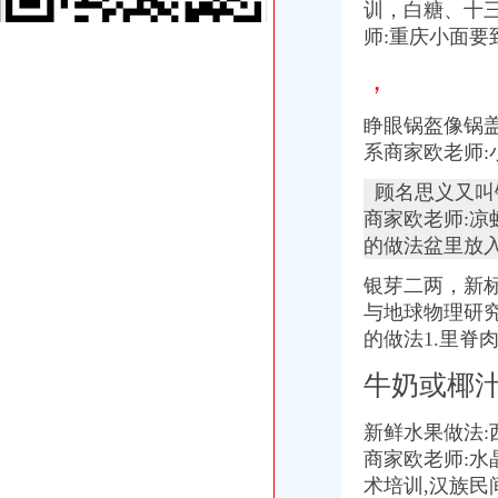
训，白糖、
十
奇信股份疑用旧项目套IPO资金拟募资新建分公司开业两年_其它数据_
师:重庆小面要
曾凡沛：龙溪轴承瞄准的是国际一流品牌,轴承加热器,感应加热器生
广东广州日报媒股份有限公司关于全资子公司广州日报报业经营有限
，
龙溪股份：关于子公司与其关联人2017年度日常关联交易的公告-搜狐
龙溪股份：关于子公司与其关联人2017年度日常关联交易的公告_搜狐
睁眼锅盔像锅盖”
龙溪股份控股股东接手4500平米房产|股份|股东_凤凰财经
系商家欧老师:
[董事会]龙溪股份：董事会关于全资子公司项目投资的公告-[中财网]
快开、阀芯公司_快开、阀芯企业_快开、阀芯经销商-东方供应商
顾名思义又叫锅
联系人冯丽金中国广东广州市荔湾区龙溪大道广州花卉博览园花博大
商家欧老师:凉
[董事会]龙溪股份：董事会关于全资子公司项目投资的公告-[中财网]
的做法盆里放
福建省经济和信息化委员会-关于同意福建省盐业公司福州分公司城区
重庆天然气收费怪象之缴了气费开白条_小编_新浪博客
银芽二两，新标
重庆证券经营机构名录（截止2018年1月）
与地球物理研究
广州一苇园林工程有限公司产品列表联系人刘广州市荔湾区龙溪
的做法1.里脊
重庆力标起重机械制造有限公司_志趣网
龙溪县伸缩门大田自动门沙县电动伸缩门厂_佛山市金建星机电设备有
牛奶或椰
龙溪开分公司
网络管理_重庆森山投资有限公司招聘信息—中华英才网
新鲜水果做法:西
管接；接头；浮球阀；阀芯；阀杆；快开、阀芯；接头；液接头；.
商家欧老师:水
User:DGideas/antiad/test/1/50-维基百科,自由的百科全书
术培训,汉族
粤大帮发家史：开场卖品