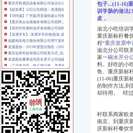
【提前看】12日公告精选：龙溪股份减持兴业证券185万股_证券时报网
包子...(11
【58同城】广州荔湾龙溪快递公司电话_快递价格_快专递
训学肠的做法[
【重庆美众会展服务有限公司招聘_新招聘信息】-前程无忧官方招聘
皮，
【深圳市恒朋科技开发有限公司招聘_新招聘信息】-前程无忧官方招
【龙溪学车】-龙溪学车价格|批发-龙溪学车公司-页88网
渝北小吃培训学校
福建闽东电力股份有限公司周宁发电分公司龙溪一级水电站技改工程计
重庆新标杆餐饮
龙溪股份：2015年度责任报告（2016-04-21）_龙溪股份（
程“
重庆发票申
重庆远界科技有限公司联系方式_信用报告_工商信息-启信宝
渝北分公司联系商
龙溪股份董事会同意全资子公司福建金昌龙机械科技_龙溪股
家
一碗水开分
（工业路北段、铁丘路以南、龙溪地商业街）营业厅房屋租赁项目（
重庆重庆燃气集团江北分公司龙溪管理站家属院附近酒店【携程酒店】
料。
好吃的
小
【开联通支付服务有限公司重庆分公司工商信息】-阿土伯工商信息查询
鱼、重庆新标杆
：龙溪股份公司章程（2015修订）_龙溪股份（）_公告
(11-06)
【惠州芊卉种苗有限公司广州分公司招聘_新招聘信息】-前程无忧官
的制作方法,到
[安建地产]龙溪山庄地下车库环氧树脂漆涂刷工程招标公告_中国招标网
却待用。
经过多
龙溪股份：六届二十六次董事会决议公告_龙溪股份（003592）_公告
优信拍（北京）信息科技有限公司广州分公司_工商信息_电话_地址_
网络管理_重庆森山投资有限公司招聘信息—中华英才网
重庆开荣石化气有限公司_【信用信息_诉讼信息_财务信息_注册信息_
杆联系商家欧老
行政书_重庆森山投资有限公司招聘信息—中华英才网
南京、
到重庆新
桂城缘何聚集74家国家高新技术企业|企业|高新技术|科技_新浪新闻
庆新标杆餐饮
奇信股份疑用旧项目套IPO资金拟募资新建分公司开业两年-财经网