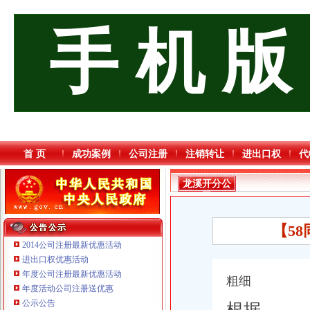
手 机 版
首 页
成功案例
公司注册
注销转让
进出口权
代
龙溪开分公
司
【5
2014公司注册最新优惠活动
进出口权优惠活动
年度公司注册最新优惠活动
粗细
重庆臣夫商贸有限公司 （执照专让）
年度活动公司注册送优惠
重庆信同广告有限公司 渝沙50万 （工商注册）
公示公告
根据