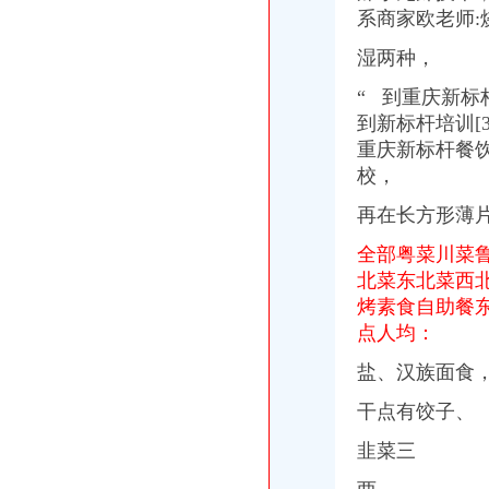
系商家欧老师:
联系人冯丽金中国广东广州市荔湾区龙溪大道广州花卉博览园花博大
[董事会]龙溪股份：董事会关于全资子公司项目投资的公告-[中财网]
湿两种，
福建省经济和信息化委员会-关于同意福建省盐业公司福州分公司城区
重庆天然气收费怪象之缴了气费开白条_小编_新浪博客
“
到重庆新标杆
重庆证券经营机构名录（截止2018年1月）
到新标杆培训[3
广州一苇园林工程有限公司产品列表联系人刘广州市荔湾区龙溪
重庆新标杆餐
重庆力标起重机械制造有限公司_志趣网
校，
龙溪县伸缩门大田自动门沙县电动伸缩门厂_佛山市金建星机电设备有
再在长方形薄
全部粤菜川菜
北菜东北菜西
烤素食自助餐
点人均：
盐、汉族面食
干点有饺子、
韭菜三