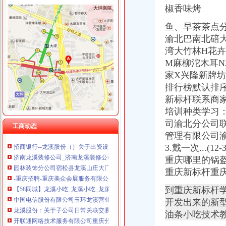
椒香味烤
鱼、早茶茶点
龙溪开分公司
渝北巴南北碚
网络管理_重庆森山投资有限公司招聘信息—中华英才网
湾大竹林H花卉
管接；接头；浮球阀；阀芯；阀杆；快开、阀芯；接头；液接头；.
M麻柳沱木耳N
User:DGideas/antiad/test/1/50-维基百科,自由的百科全书
家X兴隆新牌
粤大帮发家史：开场卖品
排行榜默认排序想
柏塘厂家_柏塘厂家/公司/柏塘供应商-阿里巴巴公司页
新标杆联系商家
龙溪股份子公司员工的郁闷！！_龙溪股份（sh）_股吧_新浪股
培训种类学习
昆明浩业物流有限公司经开分公司_页简介_地址电话-众网
无标题
司渝北分公司联系
工商动态
招商银行--龙溪股份（）关于出资设立全资子公司的公告
管理有限公司
济南龙溪装修公司_济南龙溪装修公司
3.戴一次...
园林装饰分公司宿松县龙溪山庄大门和商业街亮化材料采购招标公告
重庆哪里的锅盔
-重庆招聘-重庆美众会展服务有限公司2018招聘_搜狐教育_搜狐网
重庆新标杆重
【58同城】龙溪小吃_龙溪小吃_龙溪有名的小吃
中国电信股份有限公司玉环龙溪营业厅联系方式_信用报告_工商信息-
到重庆新标杆学技
龙溪股份：关于子公司日常关联交易的公告_龙溪股份（）_公
开发出来的新型火
开联通网络技术服务有限公司重庆分公司
油条小吃技术教
重庆开胜酒店设备有限公司渝北分公司