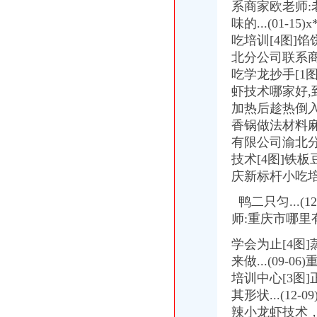
龙溪股份董事会同意全资子公司福建金昌龙机械科技_龙溪股
系商家欧老师:
（工业路北段、铁丘路以南、龙溪地商业街）营业厅房屋租赁项目（
味的...(01
重庆重庆燃气集团江北分公司龙溪管理站家属院附近酒店【携程酒店】
吃培训[4图]馅
【开联通支付服务有限公司重庆分公司工商信息】-阿土伯工商信息查询
北分公司联系
：龙溪股份公司章程（2015修订）_龙溪股份（）_公告
吃学龙抄手[1
【惠州芊卉种苗有限公司广州分公司招聘_新招聘信息】-前程无忧官
虾技术哪家好,
[安建地产]龙溪山庄地下车库环氧树脂漆涂刷工程招标公告_中国招标网
加热后趁热倒入
龙溪股份：六届二十六次董事会决议公告_龙溪股份（003592）_公告
优信拍（北京）信息科技有限公司广州分公司_工商信息_电话_地址_
香锅做法材料麻辣
网络管理_重庆森山投资有限公司招聘信息—中华英才网
有限公司渝北
重庆开荣石化气有限公司_【信用信息_诉讼信息_财务信息_注册信息_
技术[4图]铁
行政书_重庆森山投资有限公司招聘信息—中华英才网
庆新标杆
小吃培
桂城缘何聚集74家国家高新技术企业|企业|高新技术|科技_新浪新闻
奇信股份疑用旧项目套IPO资金拟募资新建分公司开业两年-财经网
鸭二只匀...
奇信股份疑用旧项目套IPO资金拟募资新建分公司开业两年_其它数据_
师:重庆市哪里
曾凡沛：龙溪轴承瞄准的是国际一流品牌,轴承加热器,感应加热器生
广东广州日报媒股份有限公司关于全资子公司广州日报报业经营有限
学会为止[4图
龙溪股份：关于子公司与其关联人2017年度日常关联交易的公告-搜狐
来做...(09
龙溪股份：关于子公司与其关联人2017年度日常关联交易的公告_搜狐
培训中心[3图
龙溪股份控股股东接手4500平米房产|股份|股东_凤凰财经
其形状...(1
[董事会]龙溪股份：董事会关于全资子公司项目投资的公告-[中财网]
辣小龙虾技术， 
快开、阀芯公司_快开、阀芯企业_快开、阀芯经销商-东方供应商