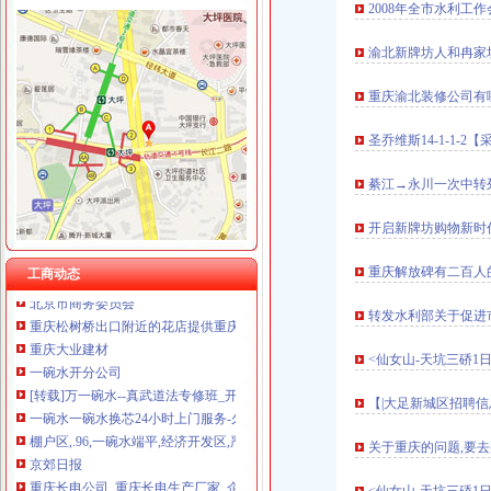
2008年全市水利工
渝北新牌坊人和冉家
江北机场
重庆渝北装修公司有哪
重庆公交车[江北机场坐公交车],公交路线查询
江北机场公寓出售_江北机场酒店式公寓二手房出售价格,江北机场商
圣乔维斯14-1-1-
重庆时尚购物-重庆江北区蔚蓝书店（江北机场店）-蔚蓝书店（江北机
重庆江北国际机场官网机票预订,重庆江北国际机场航班查询【天巡国
綦江→永川一次中转
江北机场T3航站楼_腾讯
松树桥开分公司
开启新牌坊购物新时
五大发电集团_五大发电集团doc下载_爱问共享资料
【品·榜单】天津市批重点培育国际自主品牌榜揭晓！看看有你所在
重庆解放碑有二百人
工商动态
北京市商务委员会
重庆松树桥出口附近的花店提供重庆松树桥出口周围买鲜花、送开业花
转发水利部关于促进
重庆大业建材
一碗水开分公司
<仙女山-天坑三硚1
[转载]万一碗水--真武道法专修班_开门问疾苦_新浪博客
一碗水一碗水换芯24小时上门服务-久久信息网
【|大足新城区招聘信
棚户区,.96,一碗水端平,经济开发区,严格执行-北方网-地
京郊日报
关于重庆的问题,要
重庆长电公司_重庆长电生产厂家_企业公司