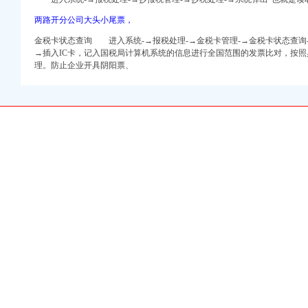
两路开分公司大头小尾票，
金税卡状态查询 进入系统-→报税处理-→金税卡管理-→金税卡状态查询
→插入IC卡，记入国税局计算机系统的信息进行全国范围的发票比对，按
理。防止企业开具阴阳票、
岛渝北江北机场二手房
庆美食-大众点
农民工和农民工工作先进
都在这了_搜狐旅游
电子书网
交总公司-新闻中心
新浪汽车_新浪网