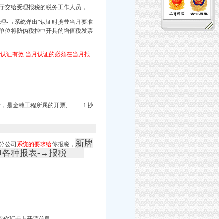
大厅交给受理报税的税务工作人员，
理-→系统弹出“认证时携带当月要准
位将防伪税控中开具的增值税发票
内认证有效.当月认证的必须在当月抵
卡，是金穗工程所属的开票、 1.抄
新牌
分公司
系统的要求给
你报税，
打印各种报表-→报税
取你IC卡上开票信息，