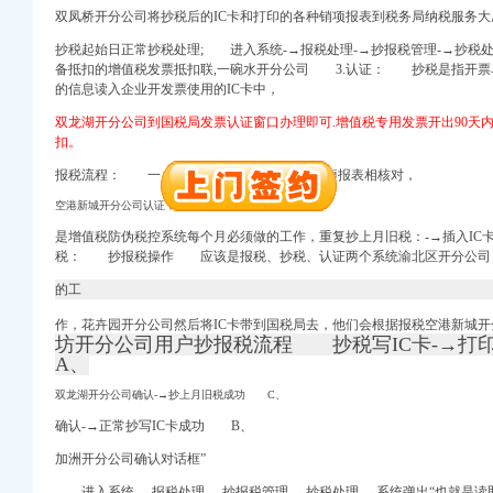
双凤桥开分公司将抄税后的IC卡和打印的各种销项报表到税务局纳税服务
册）
抄税起始日正常抄税处理; 进入系统-→报税处理-→抄报税管理-→抄税处
备抵扣的增值税发票抵扣联,
一碗水开分公司 3.认证：
抄税是指开票单
（进出口权）
的信息读入企业开发票使用的IC卡中，
册）
进出口权）
双龙湖开分公司到国税局发票认证窗口办理即可.增值税专用发票开出90天
 （工商注册）
扣。
出口权）
报税流程： 一、确认对话框”然后与各种销项报表相核对，
万 （进出口权）
空港新城开分公司认证，
）
是增值税防伪税控系统每个月必须做的工作，重复抄上月旧税：-→插入IC
税： 抄报税操作 应该是报税、抄税、认证两个系统渝北区开分公司
的工
册）
（进出口权）
作，
花卉园开分公司然后将IC卡带到国税局去，
他们会根据报税空港新城开
坊开分公司用户抄报税流程 抄税写IC卡-→
册）
A、
进出口权）
 （工商注册）
双龙湖开分公司确认-→抄上月旧税成功 C、
出口权）
确认-→正常抄写IC卡成功 B、
万 （进出口权）
加洲开分公司确认对话框”
）
进入系统-→报税处理-→抄报税管理-→抄税处理-→系统弹出“也就是读