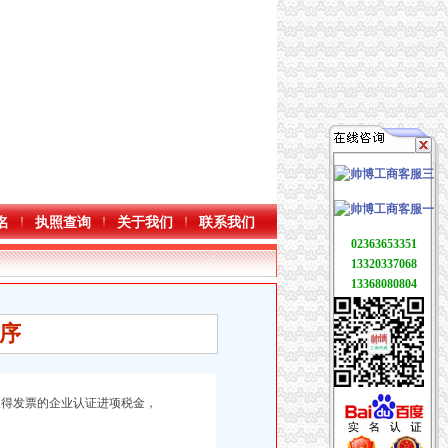
名
执照查询
关于我们
联系我们
02363653351
13320337068
13368080804
序
得发票的企业认证进项税金，