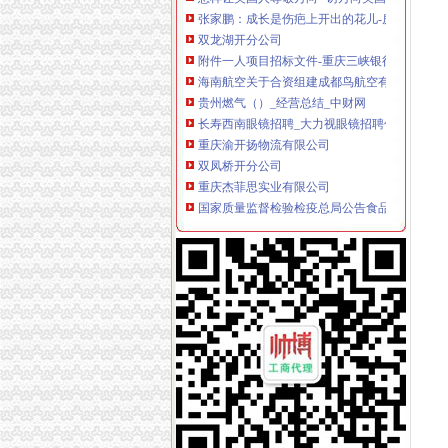
双龙湖开分公司
附件一人项目招标文件-重庆三峡银行.doc
海南航空关于合资组建成都鸟航空有限公司暨
贵州燃气（）_经营总结_中财网
长寿西南眼镜招聘_大力视眼镜招聘信息—中华
重庆渝开扬物流有限公司
双凤桥开分公司
重庆杰菲思实业有限公司
国家质量监督检验检疫总局公告食品生产许可
双凤桥汽车押
大楼蜘蛛人清洗|正规高空清洁公司|渝北双凤桥
重庆火口公司_重庆火口生产厂家_企业公司
两路开分公司
公交公司开通两路元宵赏灯班车-杭州新闻中心-
【物流装卸工,合肥市金润物流有限公司经开分
请问成都市温江区圣楠装饰公司,在都江堰开有
厦航在天津开分公司2日开通至新加坡航线_天津
合肥杜威智能科技股份有限公司开转让说明书_
龙溪开分公司
-重庆招聘-重庆美众会展服务有限公司2018招
重庆500企业电话是多少？希望详细一点的,好