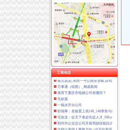
江北机场
江北机场房价网,2018江北机场房价走势图,青
重庆2017年江北机场资料员报名-报名在线
星巴克(江北机场店)电话,地址,营业时间(图)-重
江北机场杂皮_重庆_论坛_天涯社区
重庆公交车[江北机场坐公交车],公交路线查询
松树桥开分公司
国务院农民工工作领导小组关于表彰全国优秀
工商动态
看完就走| 美西一号公路全攻略,自驾看景穿搭
万事通（组图）_网易新闻
推荐下重庆市电梯公司有哪些？
无标题
一碗水开分公司
职场事：老板爱上我148_148章鱼与熊掌_平板
宅急送：征天下者必先征人才_HRoot
荆州市公交总公司开展驾驶技能比武-荆州市|公
怎样让美国人尊敬万向--访万向美国总裁倪频_
张家鹏：成长是伤疤上开出的花儿-房市头条