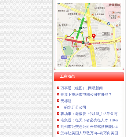
江北机场
江北机场房价网,2018江北机场房价走势图,青
重庆2017年江北机场资料员报名-报名在线
星巴克(江北机场店)电话,地址,营业时间(图)-重
江北机场杂皮_重庆_论坛_天涯社区
重庆公交车[江北机场坐公交车],公交路线查询
松树桥开分公司
国务院农民工工作领导小组关于表彰全国优秀
看完就走| 美西一号公路全攻略,自驾看景穿搭
工商动态
万事通（组图）_网易新闻
推荐下重庆市电梯公司有哪些？
无标题
一碗水开分公司
职场事：老板爱上我148_148章鱼与熊掌_平板
宅急送：征天下者必先征人才_HRoot
荆州市公交总公司开展驾驶技能比武-荆州市|公
怎样让美国人尊敬万向--访万向美国总裁倪频_
张家鹏：成长是伤疤上开出的花儿-房市头条