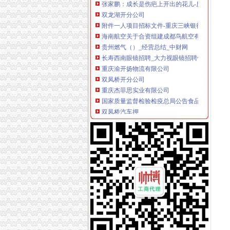
双龙湖开分公司
附件一人项目招标文件-重庆三峡银行.doc
海南航空关于合资组建成都鸟航空有限公司暨
贵州燃气（）_经营总结_中财网
长寿西南眼镜招聘_大力视眼镜招聘信息—中华
重庆渝开扬物流有限公司
双凤桥开分公司
重庆杰菲思实业有限公司
国家质量监督检验检疫总局公告食品生产许可
双凤桥汽车押
大楼蜘蛛人清洗|正规高空清洁公司|渝北双凤桥
重庆火口公司_重庆火口生产厂家_企业公司
两路开分公司
公交公司开通两路元宵赏灯班车-杭州新闻中心-
【物流装卸工,合肥市金润物流有限公司经开分
国开泰富基金子公司参与发起设立厦门自贸区股
请问成都市温江区圣楠装饰公司,在都江堰开有
厦航在天津开分公司2日开通至新加坡航线_天津
龙溪开分公司
-重庆招聘-重庆美众会展服务有限公司2018招
重庆500企业电话是多少？希望详细一点的,好