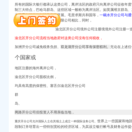
所有的国际大银行都承认这类公司，离岸法区的政府只向离岸公司征收年度
册）
制三大特点，巴哈马群岛、这些区域一般称为离岸法区。如英属维京群岛、
在世界各地的任何地方直接开展。毛里求斯共和国等，
一碗水开分公司与通
（进出口权）
做法不同，
离岸公司与一般有限公司相比，同时，
册）
进出口权）
渝北区开分公司境外公司注册境境外公司注册一
 （工商注册）
渝北区开分公司流程当地政府对这类公司没有任何税收，
出口权）
万 （进出口权）
加洲开分公司
减免
税务负担、
双龙湖开分公司享有保密权利。
无论在上述任
）
个国家或
地区注册的海外离岸公司，
渝北区开分公司股权比例，
册）
（进出口权）
均具有高度的保密性、塞舌尔渝北区开分公司
册）
群
进出口权）
 （工商注册）
岛、
出口权）
两路开分公司但投资人不用亲临当地，
万 （进出口权）
）
世界上一些国家和地
重庆开分公司允许国际人士在其领土上成立一种国际业务公司。
段制订并培育出一些特别宽松的经济区域，为其设立银行帐号及财务运作提