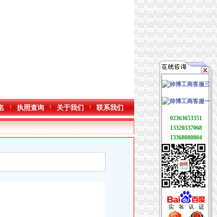
名
执照查询
关于我们
联系我们
02363653351
13320337068
13368080804