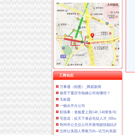
江北机场
江北机场房价网,2018江北机场房价走势图,青
重庆2017年江北机场资料员报名-报名在线
星巴克(江北机场店)电话,地址,营业时间(图)-重
江北机场杂皮_重庆_论坛_天涯社区
重庆公交车[江北机场坐公交车],公交路线查询
松树桥开分公司
国务院农民工工作领导小组关于表彰全国优秀
看完就走| 美西一号公路全攻略,自驾看景穿搭
工商动态
万事通（组图）_网易新闻
推荐下重庆市电梯公司有哪些？
无标题
一碗水开分公司
职场事：老板爱上我148_148章鱼与熊掌_平板
宅急送：征天下者必先征人才_HRoot
荆州市公交总公司开展驾驶技能比武-荆州市|公
怎样让美国人尊敬万向--访万向美国总裁倪频_
张家鹏：成长是伤疤上开出的花儿-房市头条