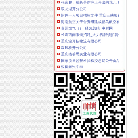
双龙湖开分公司
附件一人项目招标文件-重庆三峡银行.doc
海南航空关于合资组建成都鸟航空有限公司暨
贵州燃气（）_经营总结_中财网
长寿西南眼镜招聘_大力视眼镜招聘信息—中华
重庆渝开扬物流有限公司
双凤桥开分公司
重庆杰菲思实业有限公司
国家质量监督检验检疫总局公告食品生产许可
双凤桥汽车押
大楼蜘蛛人清洗|正规高空清洁公司|渝北双凤桥
重庆火口公司_重庆火口生产厂家_企业公司
两路开分公司
公交公司开通两路元宵赏灯班车-杭州新闻中心-
【物流装卸工,合肥市金润物流有限公司经开分
国开泰富基金子公司参与发起设立厦门自贸区股
请问成都市温江区圣楠装饰公司,在都江堰开有
厦航在天津开分公司2日开通至新加坡航线_天津
龙溪开分公司
-重庆招聘-重庆美众会展服务有限公司2018招
重庆500企业电话是多少？希望详细一点的,好